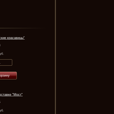
ские красавицы"
8
уб.
орзину
дставке "Мост"
5
уб.