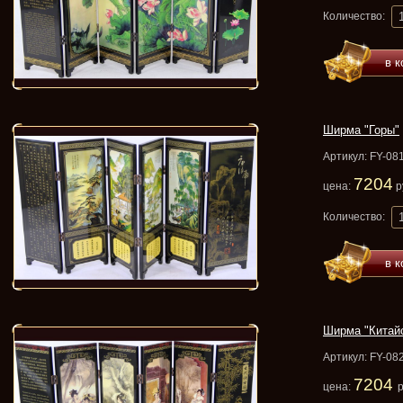
Количество:
в к
Ширма "Горы"
Артикул: FY-08
7204
цена:
р
Количество:
в к
Ширма "Китайс
Артикул: FY-08
7204
цена:
р