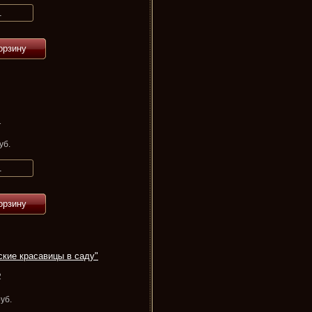
орзину
1
уб.
орзину
кие красавицы в саду"
2
уб.