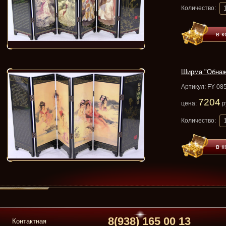
Количество:
в к
Ширма "Обнаж
Артикул: FY-08
7204
цена:
р
Количество:
в к
8(938) 165 00 13
Контактная