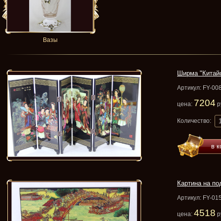
Вазы
Ширма "Китай
Артикул: FY-00
7204
цена:
р
Количество:
в к
Картина на по
Артикул: FY-01
4518
цена:
р