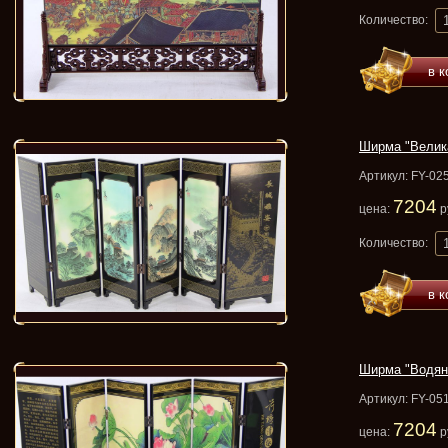
Количество:
в к
Ширма "Велика
Артикул: FY-02
7204
цена:
р
Количество:
в к
Ширма "Водян
Артикул: FY-05
7204
цена:
р