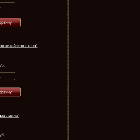
орзину
я китайская стена"
5
уб.
орзину
ые лилии"
1
уб.