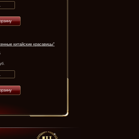
орзину
енные китайские красавицы"
5
уб.
орзину