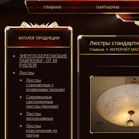
ГЛАВНАЯ
ПАРТНЕРАМ
КАТАЛОГ ПРОДУКЦИИ
Люстры стандартн
Главная
ИНТЕРНЕТ-МА
ЭНЕРГОСБЕРЕГАЮЩИЕ
ЛАМПОЧКИ - ОТ 69
РУБЛЕЙ!
Люстры
Люстры
стандартные с
плафонами (эконом)
Современные
светодиодные
люстры (модерн)
Люстры
эксклюзивные
Люстры
классические из
латуни