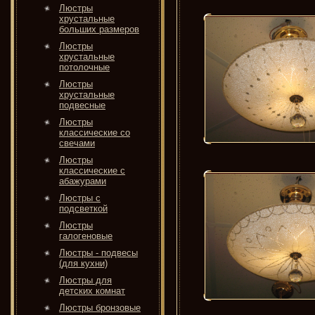
Люстры
хрустальные
больших размеров
Люстры
хрустальные
потолочные
Люстры
хрустальные
подвесные
Люстры
классические со
свечами
Люстры
классические с
абажурами
Люстры с
подсветкой
Люстры
галогеновые
Люстры - подвесы
(для кухни)
Люстры для
детских комнат
Люстры бронзовые