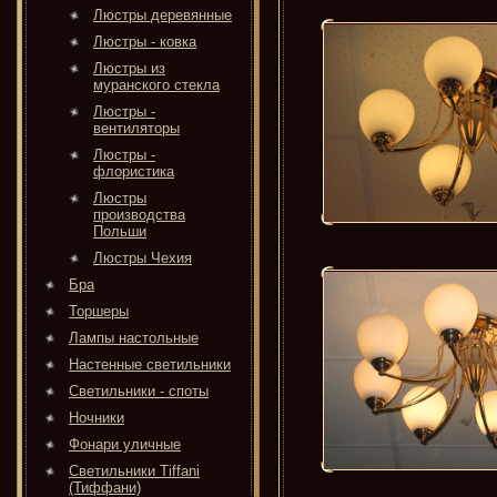
Люстры деревянные
Люстры - ковка
Люстры из
муранского стекла
Люстры -
вентиляторы
Люстры -
флористика
Люстры
производства
Польши
Люстры Чехия
Бра
Торшеры
Лампы настольные
Настенные светильники
Светильники - споты
Ночники
Фонари уличные
Светильники Tiffani
(Тиффани)