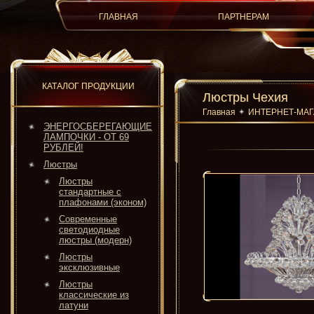
ГЛАВНАЯ
ПАРТНЕРАМ
КАТАЛОГ ПРОДУКЦИИ
Люстры Чехия
Главная
ИНТЕРНЕТ-МА
ЭНЕРГОСБЕРЕГАЮЩИЕ
ЛАМПОЧКИ - ОТ 69
РУБЛЕЙ!
Люстры
Люстры
стандартные с
плафонами (эконом)
Современные
светодиодные
люстры (модерн)
Люстры
эксклюзивные
Люстры
классические из
латуни