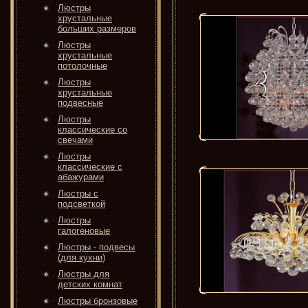
Люстры
хрустальные
больших размеров
Люстры
хрустальные
потолочные
Люстры
хрустальные
подвесные
Люстры
классические со
свечами
Люстры
классические с
абажурами
Люстры с
подсветкой
Люстры
галогеновые
Люстры - подвесы
(для кухни)
Люстры для
детских комнат
Люстры бронзовые