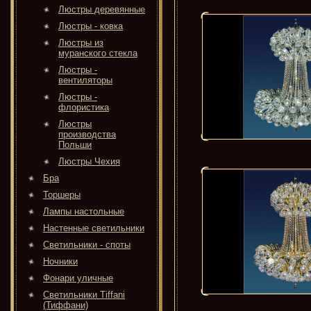
Люстры деревянные
Люстры - ковка
Люстры из
муранского стекла
Люстры -
вентиляторы
Люстры -
флористика
Люстры
производства
Польши
Люстры Чехия
Бра
Торшеры
Лампы настольные
Настенные светильники
Светильники - споты
Ночники
Фонари уличные
Светильники Tiffani
(Тиффани)