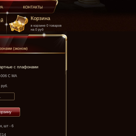
РА
КОНТАКТЫ
Корзина
ый
в корзине 0 товаров
на 0 руб
онами (эконом)
артные с плафонами
-006 C MA
руб.
орзину
, шт - 6
 Е14