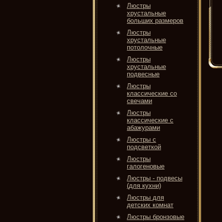
Люстры
хрустальные
больших размеров
Люстры
хрустальные
потолочные
Люстры
хрустальные
подвесные
Люстры
классические со
свечами
Люстры
классические с
абажурами
Люстры с
подсветкой
Люстры
галогеновые
Люстры - подвесы
(для кухни)
Люстры для
детских комнат
Люстры бронзовые