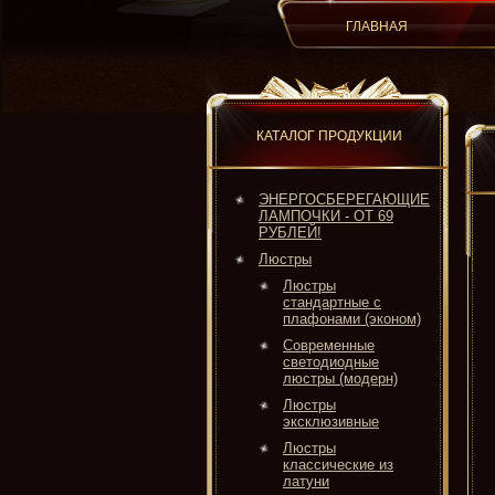
ГЛАВНАЯ
КАТАЛОГ ПРОДУКЦИИ
ЭНЕРГОСБЕРЕГАЮЩИЕ
ЛАМПОЧКИ - ОТ 69
РУБЛЕЙ!
Люстры
Люстры
стандартные с
плафонами (эконом)
Современные
светодиодные
люстры (модерн)
Люстры
эксклюзивные
Люстры
классические из
латуни