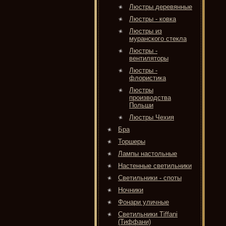
Люстры деревянные
Люстры - ковка
Люстры из
муранского стекла
Люстры -
вентиляторы
Люстры -
флористика
Люстры
производства
Польши
Люстры Чехия
Бра
Торшеры
Лампы настольные
Настенные светильники
Светильники - споты
Ночники
Фонари уличные
Светильники Tiffani
(Тиффани)